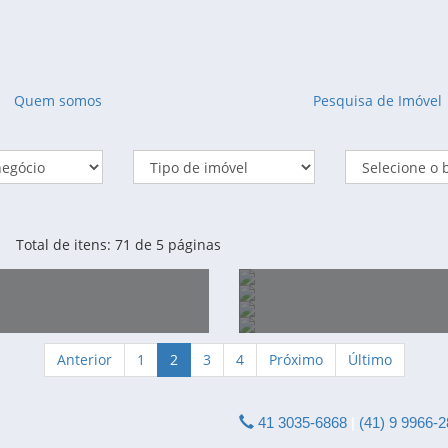
Quem somos
Pesquisa de Imóvel
Total de itens: 71 de 5 páginas
Anterior
1
2
3
4
Próximo
Último
VENDA DE 41.145,00 M2 -
ÁREA À VENDA DE 16.45
DO TRIPLEX À VENDA -
LOTE INDUSTRIAL À VE
A BR 376 E RUA ANTÔNIO
41 3035-6868
NO BOM JESUS RUA TEN.
|
(41) 9 9966-
VENDA - BAIRRO DEL REY -
TERRENO À VENDA - BO
ÍNIO BUENO UBERABA -
QUISSISSANA - ÁREA: 1.0
SINGER
DUTRA - SÃO JOSE DOS 