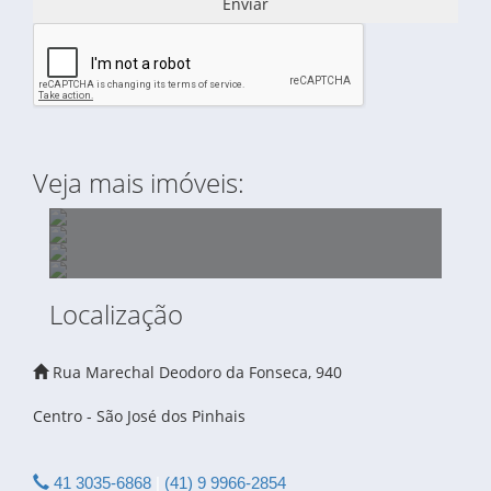
Enviar
Veja mais imóveis:
Localização
SOBRADO À VENDA - PEDRO MORO - SÃO
Rua Marechal Deodoro da Fonseca, 940
CASA À VENDA - CENTRO - SÃO JOSÉ DOS
JOSE DOS PINHAIS
ÁREA PARA LOCAÇÃO DE 8.000,00 M2 - RUA
PINHAIS
ÁREA À VENDA DE 41.145,00 M2 - ENTRE A
CONSTANTE MORO SOBRINHO
Centro - São José dos Pinhais
BR 376 E RUA ANTÔNIO SINGER
41 3035-6868
|
(41) 9 9966-2854