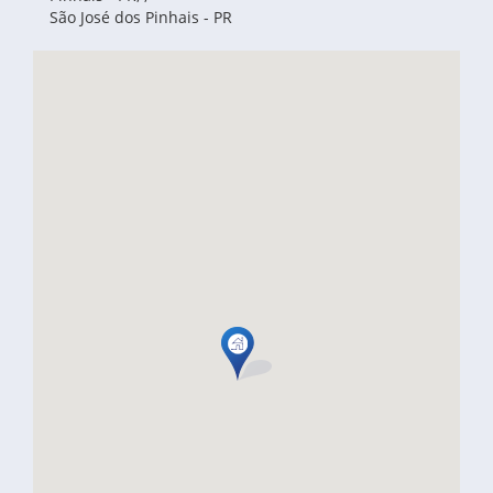
APARTAMENTO À VENDA - CENTRO -
- SÃO JOSÉ DOS PINHAIS - PR
São José dos Pinhais - PR
ÁREA À VENDA DE 89.777,69 M2 - AV.
PRÓXIMO AO SHOPPING
GUATUPÊ - SÃO JOSÉ DOS PINHAIS – PR