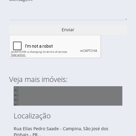
Enviar
Veja mais imóveis:
Localização
ÁREA PARA LOCAÇÃO DE 3.100,00 M2 - AV.
Rua Elías Pedro Saade - Campina, São José dos
ÁREA À VENDA DE 44.616,10 M2 NA BR 376
DAS AMÉRICAS
Pinhais - PR, ,