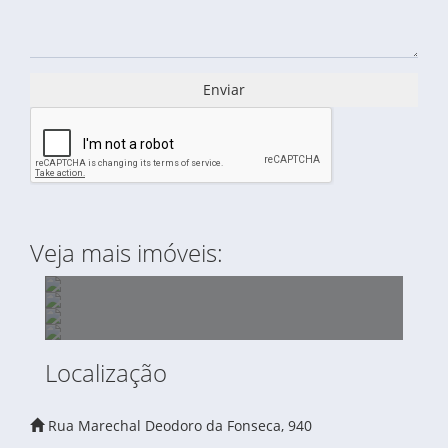
Enviar
Veja mais imóveis:
Localização
ÁREA PARA LOCAÇÃO - 20.000,00 M2 -
Rua Marechal Deodoro da Fonseca, 940
COBERTURA PARA LOCAÇÃO - RESIDENCIAL
QUISSISANA
LOJA À VENDA - MERCADO COM IMÓVEL -