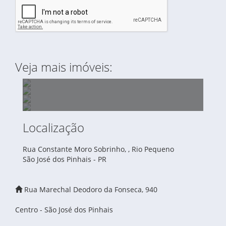
Veja mais imóveis:
Localização
COBERTURA PARA LOCAÇÃO - RESIDENCIAL
Rua Constante Moro Sobrinho, , Rio Pequeno
SALAS COMERCIAIS PARA ALUGAR - CENTRO
SIENA - SÃO JOSÉ DOS PINHAIS
São José dos Pinhais - PR
SOBRADO TRIPLEX À VENDA - CONDOMÍNIO
- SÃO JOSÉ DOS PINHAIS
ÁREA À VENDA DE 18.028,78 M2 NA AV.
BUENO UBERABA - CURITIBA
INDUSTRIAL RENAULT - SÃO JOSÉ DOS
Rua Marechal Deodoro da Fonseca, 940
PINHAIS - PR
Centro - São José dos Pinhais