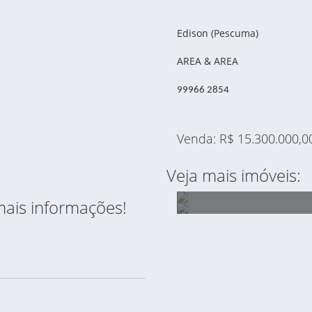
Edison (Pescuma)
AREA & AREA
99966 2854
Venda: R$ 15.300.000,0
Veja mais imóveis:
mais informações!
ÁREA À VENDA DE 230
ÁREA À VENDA DE 89.7
M2 - PRÓXIMO AO C
- NA AV. GUATUPE ESQ