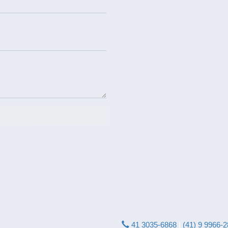
LESTE
RUA ITARARÉ.
41 3035-6868
|
(41) 9 9966-