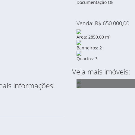
Documentação Ok
Venda: R$ 650.000,00
Área: 2850.00 m²
Banheiros: 2
Quartos: 3
Veja mais imóveis:
mais informações!
TERRENO À VENDA NO 
ÁREA À VENDA INDUSTR
ÁREA DE 1.765,11 M²,
85.000,00 M2
JOAQUIM NABUCO, N°