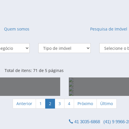
Quem somos
Pesquisa de Imóvel
Total de itens: 71 de 5 páginas
Anterior
1
2
3
4
Próximo
Último
 VENDA DE 89.716,00 M2
ÁREA PARA LOCAÇÃO - 2
VENDA DE 89.777,69 M2 -
ÁREA À VENDA DE 89.777
UA VALDEMIRO VALASKI
41 3035-6868
M2 - QUISSISANA
|
(41) 9 9966-
RA LOCAÇÃO DE 2.270,00
LOJA PARA LOCAÇÃ
UATUPÊ - SÃO JOSÉ DOS
NA AV. GUATUPE ESQUIN
O DO CONTORNO LESTE E